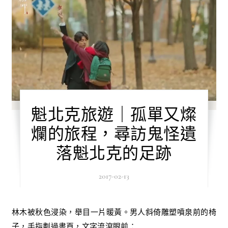
魁北克旅遊｜孤單又燦
爛的旅程，尋訪鬼怪遺
落魁北克的足跡
2017-02-13
林木被秋色浸染，舉目一片暖黃。男人斜倚雕塑噴泉前的椅
子，手指劃過書頁，文字流瀉眼前：