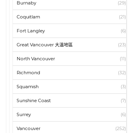
Burnaby
(29)
Coquitlam
(21)
Fort Langley
(6)
Great Vancouver 大溫地區
(23)
North Vancouver
(11)
Richmond
(32)
Squamish
(3)
Sunshine Coast
(7)
Surrey
(6)
Vancouver
(252)