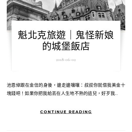
魁北克旅遊｜鬼怪新娘
的城堡飯店
2018-06-02
池恩倬跟在金信的身後，邊走邊嚷嚷：叔叔你就借我美金十
塊錢吧！如果你把我給丟在人生地不熟的這兒，好歹我...
CONTINUE READING