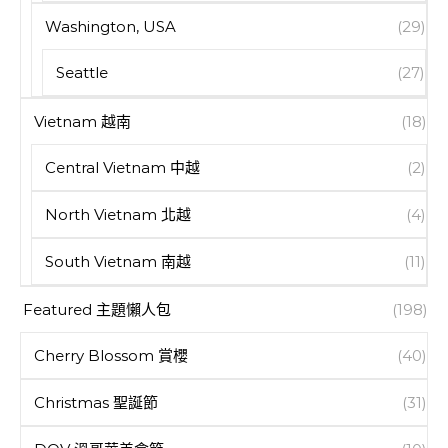
Washington, USA
(29)
Seattle
(27)
Vietnam 越南
(18)
Central Vietnam 中越
(2)
North Vietnam 北越
(4)
South Vietnam 南越
(11)
Featured 主題懶人包
(198)
Cherry Blossom 賞櫻
(40)
Christmas 聖誕節
(31)