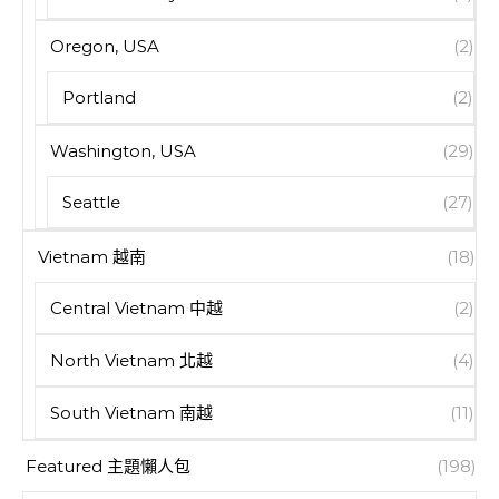
Oregon, USA
(2)
Portland
(2)
Washington, USA
(29)
Seattle
(27)
Vietnam 越南
(18)
Central Vietnam 中越
(2)
North Vietnam 北越
(4)
South Vietnam 南越
(11)
Featured 主題懶人包
(198)