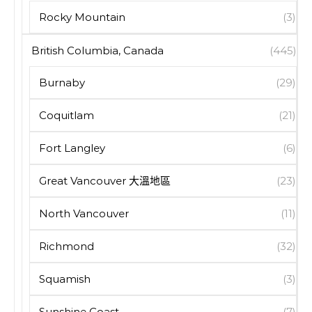
Rocky Mountain
(3)
British Columbia, Canada
(445)
Burnaby
(29)
Coquitlam
(21)
Fort Langley
(6)
Great Vancouver 大溫地區
(23)
North Vancouver
(11)
Richmond
(32)
Squamish
(3)
Sunshine Coast
(7)