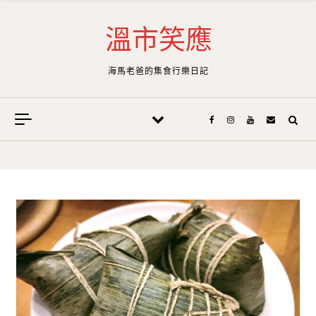
Skip to content
溫市笑應
海馬老爸的集食行樂日記