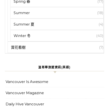
Spring 春
(17)
Summer
(18)
Summer 夏
(4)
Winter 冬
(40)
賞花看樹
(7)
溫哥華旅遊資訊(英語)
Vancouver Is Awesome
Vancouver Magazine
Daily Hive Vancouver