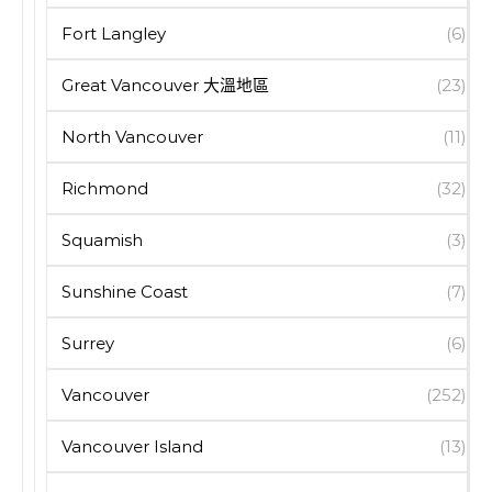
Fort Langley
(6)
Great Vancouver 大溫地區
(23)
North Vancouver
(11)
Richmond
(32)
Squamish
(3)
Sunshine Coast
(7)
Surrey
(6)
Vancouver
(252)
Vancouver Island
(13)