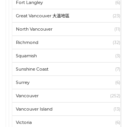
Fort Langley
(6)
Great Vancouver 大溫地區
(23)
North Vancouver
(11)
Richmond
(32)
Squamish
(3)
Sunshine Coast
(7)
Surrey
(6)
Vancouver
(252)
Vancouver Island
(13)
Victoria
(6)