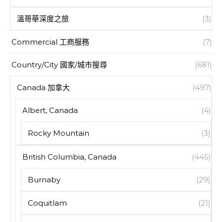
溫哥華深度之旅
(3)
Commercial 工商服務
(7)
Country/City 國家/城市搜尋
(681)
Canada 加拿大
(497)
Albert, Canada
(4)
Rocky Mountain
(3)
British Columbia, Canada
(445)
Burnaby
(29)
Coquitlam
(21)