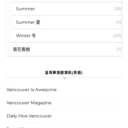
Summer
(18)
Summer 夏
(4)
Winter 冬
(40)
賞花看樹
(7)
溫哥華旅遊資訊(英語)
Vancouver Is Awesome
Vancouver Magazine
Daily Hive Vancouver