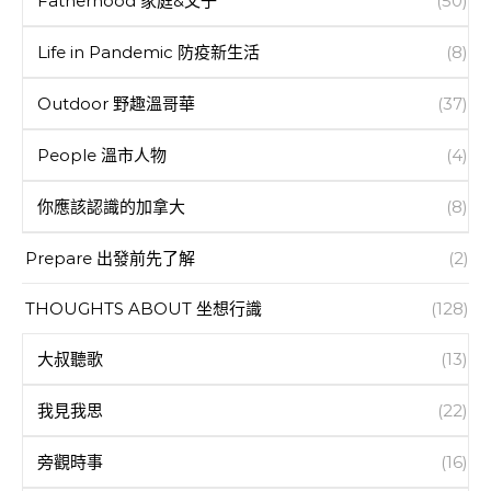
Fatherhood 家庭&父子
(50)
Life in Pandemic 防疫新生活
(8)
Outdoor 野趣溫哥華
(37)
People 溫市人物
(4)
你應該認識的加拿大
(8)
Prepare 出發前先了解
(2)
THOUGHTS ABOUT 坐想行識
(128)
大叔聽歌
(13)
我見我思
(22)
旁觀時事
(16)