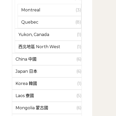
Montreal
(3)
Quebec
(8)
Yukon, Canada
(1)
西北地區 North West
(1)
China 中國
(6)
Japan 日本
(6)
Korea 韓國
(1)
Laos 寮國
(5)
Mongolia 蒙古國
(6)