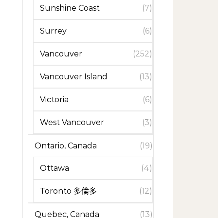
Sunshine Coast
(7)
Surrey
(6)
Vancouver
(252)
Vancouver Island
(13)
Victoria
(6)
West Vancouver
(3)
Ontario, Canada
(19)
Ottawa
(4)
Toronto 多倫多
(12)
Quebec, Canada
(13)