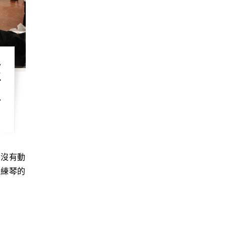
經
單
天練琴的