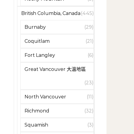
British Columbia, Canada
(445)
Burnaby
(29)
Coquitlam
(21)
Fort Langley
(6)
Great Vancouver 大溫地區
(23)
North Vancouver
(11)
Richmond
(32)
Squamish
(3)