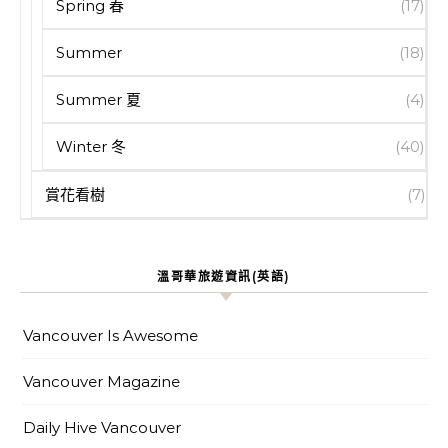
Spring 春
(17)
Summer
(18)
Summer 夏
(4)
Winter 冬
(40)
賞花看樹
(7)
溫哥華旅遊資訊(英語)
Vancouver Is Awesome
Vancouver Magazine
Daily Hive Vancouver