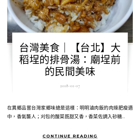
台灣美食｜【台北】大
稻埕的排骨湯：廟埕前
的民間美味
2018-01-07
在異鄉品嘗台灣家鄉味總是這樣：明明滷肉飯的肉燥肥瘦適
中，香氣襲人；刈包的酸菜既甜又香，香菜佐調入砂糖...
CONTINUE READING