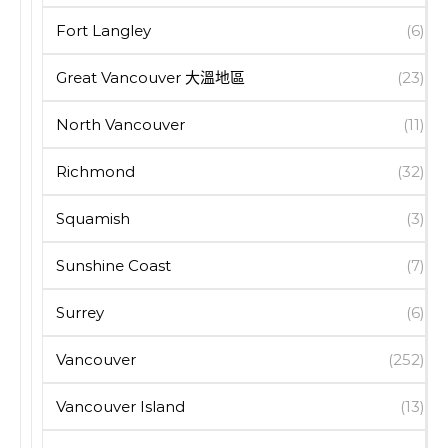
Fort Langley
(6)
Great Vancouver 大溫地區
(23)
North Vancouver
(11)
Richmond
(32)
Squamish
(3)
Sunshine Coast
(7)
Surrey
(6)
Vancouver
(252)
Vancouver Island
(13)