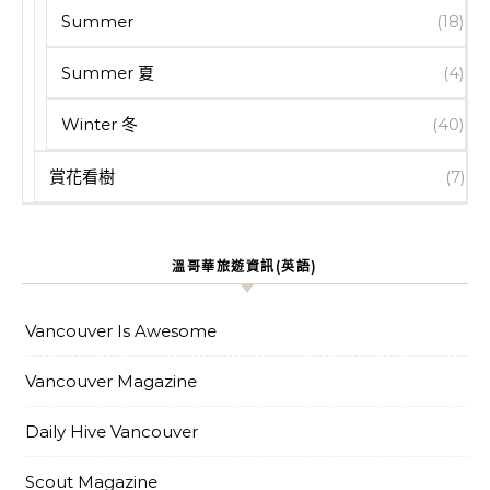
Summer
(18)
Summer 夏
(4)
Winter 冬
(40)
賞花看樹
(7)
溫哥華旅遊資訊(英語)
Vancouver Is Awesome
Vancouver Magazine
Daily Hive Vancouver
Scout Magazine