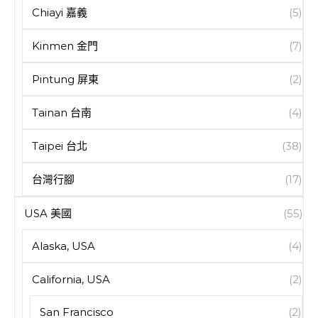
Chiayi 嘉義
(5)
Kinmen 金門
(7)
Pintung 屏東
(2)
Tainan 台南
(4)
Taipei 台北
(38)
台灣行腳
(17)
USA 美國
(55)
Alaska, USA
(4)
California, USA
(2)
San Francisco
(2)