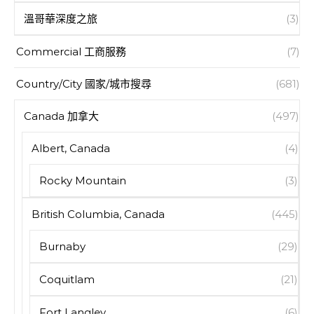
溫哥華深度之旅
(3)
Commercial 工商服務
(7)
Country/City 國家/城市搜尋
(681)
Canada 加拿大
(497)
Albert, Canada
(4)
Rocky Mountain
(3)
British Columbia, Canada
(445)
Burnaby
(29)
Coquitlam
(21)
Fort Langley
(6)