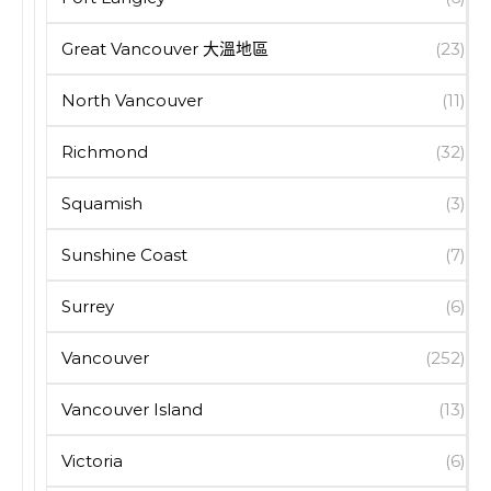
Great Vancouver 大溫地區
(23)
North Vancouver
(11)
Richmond
(32)
Squamish
(3)
Sunshine Coast
(7)
Surrey
(6)
Vancouver
(252)
Vancouver Island
(13)
Victoria
(6)