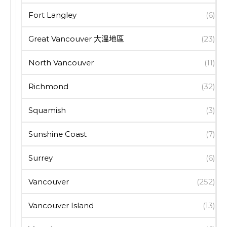
Fort Langley
(6)
Great Vancouver 大溫地區
(23)
North Vancouver
(11)
Richmond
(32)
Squamish
(3)
Sunshine Coast
(7)
Surrey
(6)
Vancouver
(252)
Vancouver Island
(13)