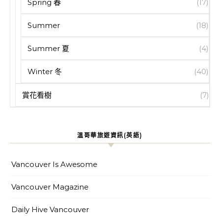
Spring 春
(17)
Summer
(18)
Summer 夏
(4)
Winter 冬
(40)
賞花看樹
(7)
溫哥華旅遊資訊(英語)
Vancouver Is Awesome
Vancouver Magazine
Daily Hive Vancouver