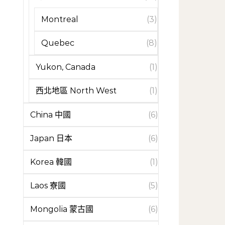
Montreal
(3)
Quebec
(8)
Yukon, Canada
(1)
西北地區 North West
(1)
China 中國
(6)
Japan 日本
(6)
Korea 韓國
(1)
Laos 寮國
(5)
Mongolia 蒙古國
(6)