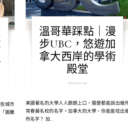
溫哥華踩點｜漫
來
步UBC，悠遊加
博
拿大西岸的學術
祖
殿堂
2015-01-09
美國著名的大學人人朗朗上口，隨便都能說出幾所
常春藤名校的名字。加拿大的大學，你能能唸出
是「圖騰
所名字？ 加...