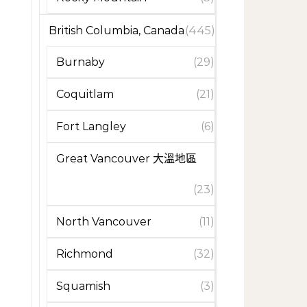
British Columbia, Canada
(445)
Burnaby
(29)
Coquitlam
(21)
Fort Langley
(6)
Great Vancouver 大溫地區
(23)
North Vancouver
(11)
Richmond
(32)
Squamish
(3)