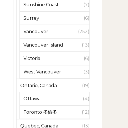
Sunshine Coast
(7)
Surrey
(6)
Vancouver
(252)
Vancouver Island
(13)
Victoria
(6)
West Vancouver
(3)
Ontario, Canada
(19)
Ottawa
(4)
Toronto 多倫多
(12)
Quebec, Canada
(13)