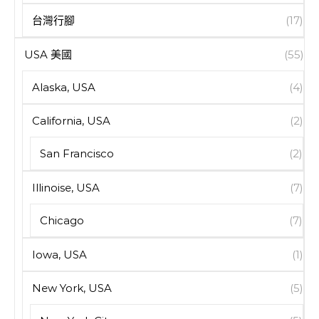
台灣行腳
(17)
USA 美國
(55)
Alaska, USA
(4)
California, USA
(2)
San Francisco
(2)
Illinoise, USA
(7)
Chicago
(7)
Iowa, USA
(1)
New York, USA
(5)