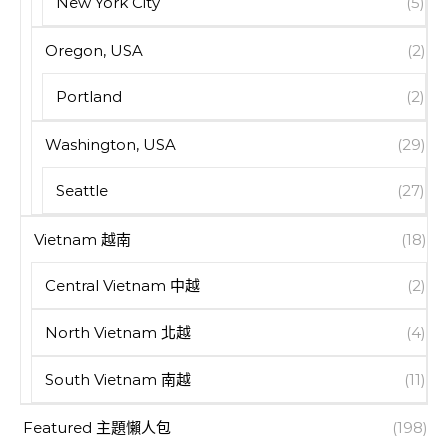
New York City
(5)
Oregon, USA
(2)
Portland
(2)
Washington, USA
(29)
Seattle
(27)
Vietnam 越南
(18)
Central Vietnam 中越
(2)
North Vietnam 北越
(4)
South Vietnam 南越
(11)
Featured 主題懶人包
(198)