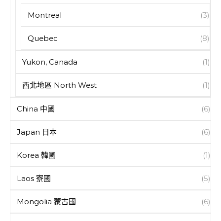
Montreal
(3)
Quebec
(8)
Yukon, Canada
(1)
西北地區 North West
(1)
China 中國
(6)
Japan 日本
(6)
Korea 韓國
(1)
Laos 寮國
(5)
Mongolia 蒙古國
(6)