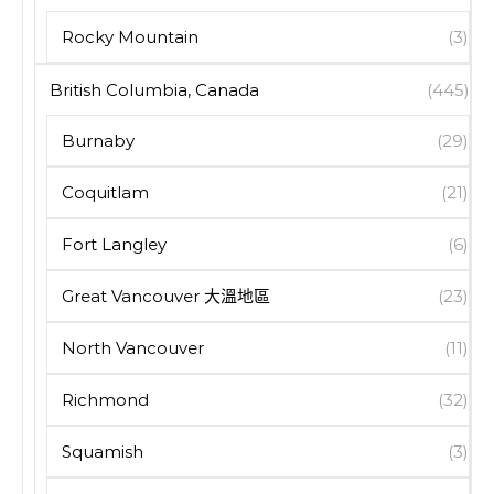
Rocky Mountain
(3)
British Columbia, Canada
(445)
Burnaby
(29)
Coquitlam
(21)
Fort Langley
(6)
Great Vancouver 大溫地區
(23)
North Vancouver
(11)
Richmond
(32)
Squamish
(3)