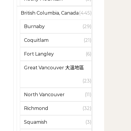
British Columbia, Canada
(445)
Burnaby
(29)
Coquitlam
(21)
Fort Langley
(6)
Great Vancouver 大溫地區
(23)
North Vancouver
(11)
Richmond
(32)
Squamish
(3)