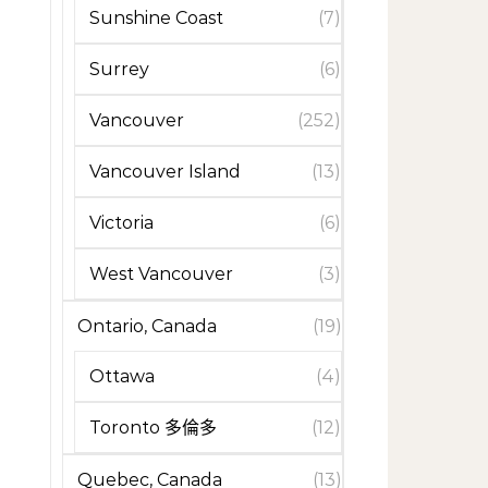
Sunshine Coast
(7)
Surrey
(6)
Vancouver
(252)
Vancouver Island
(13)
Victoria
(6)
West Vancouver
(3)
Ontario, Canada
(19)
Ottawa
(4)
Toronto 多倫多
(12)
Quebec, Canada
(13)