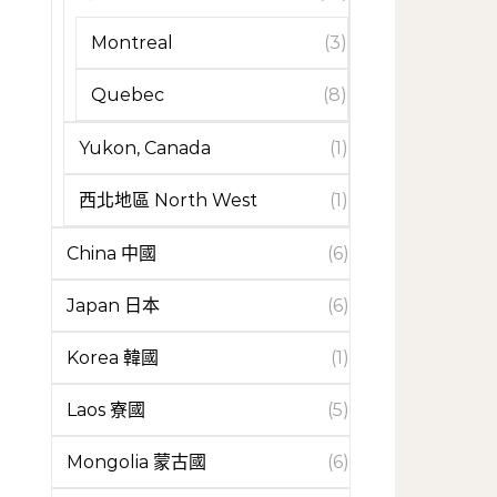
Montreal
(3)
Quebec
(8)
Yukon, Canada
(1)
西北地區 North West
(1)
China 中國
(6)
Japan 日本
(6)
Korea 韓國
(1)
Laos 寮國
(5)
Mongolia 蒙古國
(6)