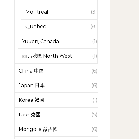
Montreal
(3)
Quebec
(8)
Yukon, Canada
(1)
西北地區 North West
(1)
China 中國
(6)
Japan 日本
(6)
Korea 韓國
(1)
Laos 寮國
(5)
Mongolia 蒙古國
(6)