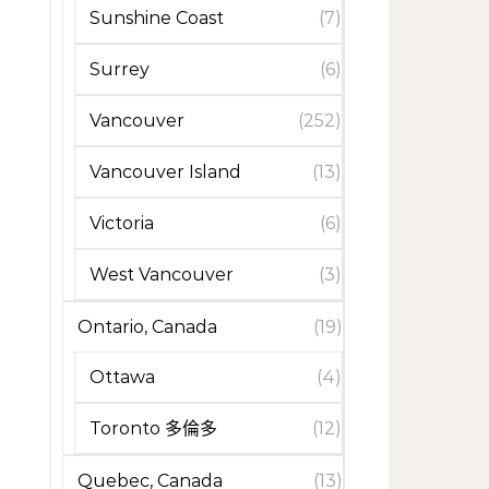
Sunshine Coast
(7)
Surrey
(6)
Vancouver
(252)
Vancouver Island
(13)
Victoria
(6)
West Vancouver
(3)
Ontario, Canada
(19)
Ottawa
(4)
Toronto 多倫多
(12)
Quebec, Canada
(13)