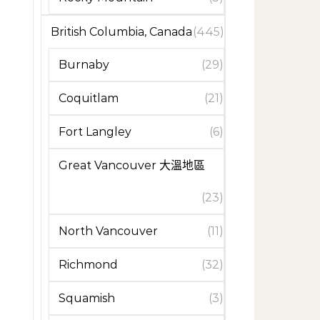
British Columbia, Canada
(445)
Burnaby
(29)
Coquitlam
(21)
Fort Langley
(6)
Great Vancouver 大溫地區
(23)
North Vancouver
(11)
Richmond
(32)
Squamish
(3)