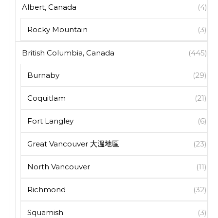
Albert, Canada
(4)
Rocky Mountain
(3)
British Columbia, Canada
(445)
Burnaby
(29)
Coquitlam
(21)
Fort Langley
(6)
Great Vancouver 大溫地區
(23)
North Vancouver
(11)
Richmond
(32)
Squamish
(3)