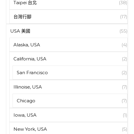
Taipei 台北
(38)
台灣行腳
(17)
USA 美國
(55)
Alaska, USA
(4)
California, USA
(2)
San Francisco
(2)
Illinoise, USA
(7)
Chicago
(7)
Iowa, USA
(1)
New York, USA
(5)