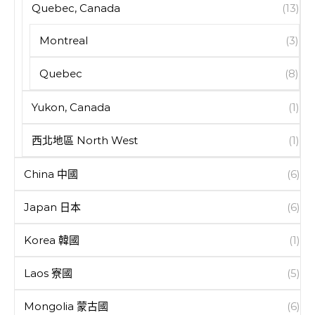
Quebec, Canada
(13)
Montreal
(3)
Quebec
(8)
Yukon, Canada
(1)
西北地區 North West
(1)
China 中國
(6)
Japan 日本
(6)
Korea 韓國
(1)
Laos 寮國
(5)
Mongolia 蒙古國
(6)