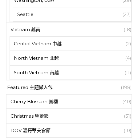
Washington, USA
(29)
Seattle
(27)
Vietnam 越南
(18)
Central Vietnam 中越
(2)
North Vietnam 北越
(4)
South Vietnam 南越
(11)
Featured 主題懶人包
(198)
Cherry Blossom 賞櫻
(40)
Christmas 聖誕節
(31)
DOV 溫哥華美食節
(10)