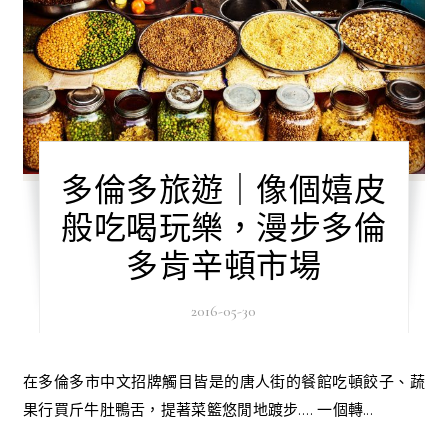
多倫多旅遊｜像個嬉皮
般吃喝玩樂，漫步多倫
多肯辛頓市場
2016-05-30
在多倫多市中文招牌觸目皆是的唐人街的餐館吃頓餃子、蔬
果行買斤牛肚鴨舌，提著菜籃悠閒地踱步…. 一個轉...