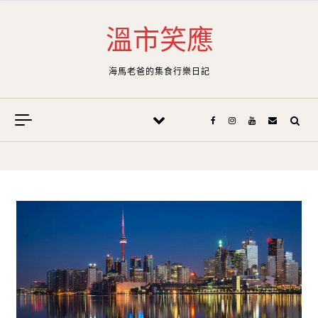
Skip to content
溫市笑應
海馬老爸的集食行樂日記