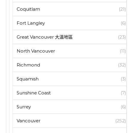
Coquitlam
(21)
Fort Langley
(6)
Great Vancouver 大溫地區
(23)
North Vancouver
(11)
Richmond
(32)
Squamish
(3)
Sunshine Coast
(7)
Surrey
(6)
Vancouver
(252)