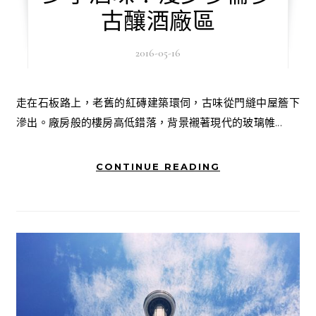
古釀酒廠區
2016-05-16
走在石板路上，老舊的紅磚建築環伺，古味從門縫中屋簷下
滲出。廠房般的樓房高低錯落，背景襯著現代的玻璃帷...
CONTINUE READING