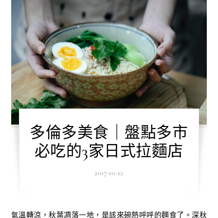
多倫多美食｜盤點多市
必吃的3家日式拉麵店
2017-10-12
氣溫轉涼，秋葉凋落一地，是該來碗熱呼呼的麵食了。深秋