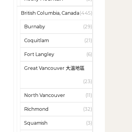
British Columbia, Canada
(445)
Burnaby
(29)
Coquitlam
(21)
Fort Langley
(6)
Great Vancouver 大溫地區
(23)
North Vancouver
(11)
Richmond
(32)
Squamish
(3)