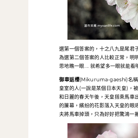
選第一個答案的，十之八九是尾君
為選第二個答案的人比較正常，明
思地瞧一眼…. 就希望多一眼就能看
御車返櫻
(Mikuruma-gae
皇室的人(一說是某個日本天皇)，被看
和日麗的春天午後，天皇搭乘馬車
的簾幕，繽紛的花影落入天皇的眼
夫將馬車掉頭，只為好好把驚鴻一