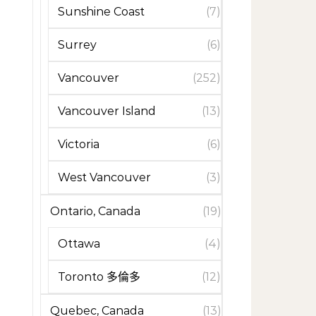
Sunshine Coast
(7)
Surrey
(6)
Vancouver
(252)
Vancouver Island
(13)
Victoria
(6)
West Vancouver
(3)
Ontario, Canada
(19)
Ottawa
(4)
Toronto 多倫多
(12)
Quebec, Canada
(13)