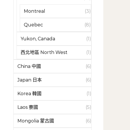
Montreal
(3)
Quebec
(8)
Yukon, Canada
(1)
西北地區 North West
(1)
China 中國
(6)
Japan 日本
(6)
Korea 韓國
(1)
Laos 寮國
(5)
Mongolia 蒙古國
(6)