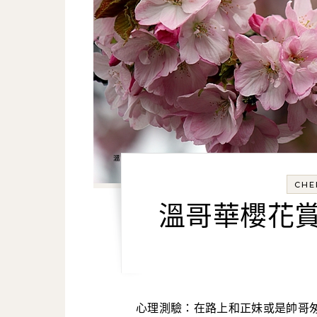
CHE
溫哥華櫻花賞｜
心理測驗：在路上和正妹或是帥哥匆匆擦身而過，沒看清楚對方，你的直覺反應和後續動作