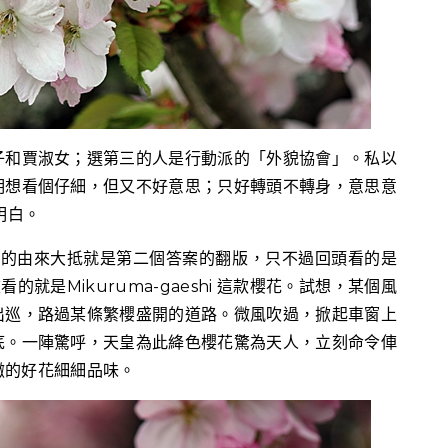
子和賈淑女；選第三的人是行動派的「外貌協會」。私以
明想看個仔細，但又不好意思；只好轉頭不轉身，意思意
明白。
shi)名稱的由來大抵就是第二個答案的翻版，只不過回頭看的是
的就是Mikuruma-gaeshi 這款櫻花。試想，某個風
出巡，路過某條繁櫻盛開的道路。微風吹過，掀起車窗上
底。一陣驚呼，天皇為此絳色櫻花驚為天人，立刻命令俥
撇的好花細細品味。