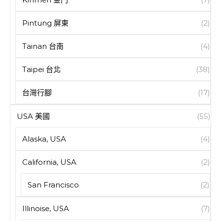
Pintung 屏東
(2)
Tainan 台南
(4)
Taipei 台北
(38)
台灣行腳
(17)
USA 美國
(55)
Alaska, USA
(4)
California, USA
(2)
San Francisco
(2)
Illinoise, USA
(7)