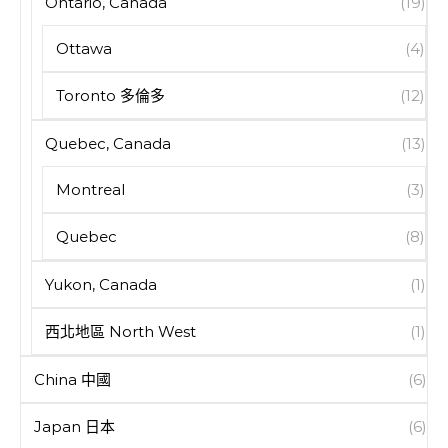
Ontario, Canada
(19)
Ottawa
(4)
Toronto 多倫多
(12)
Quebec, Canada
(13)
Montreal
(3)
Quebec
(8)
Yukon, Canada
(1)
西北地區 North West
(1)
China 中國
(6)
Japan 日本
(6)