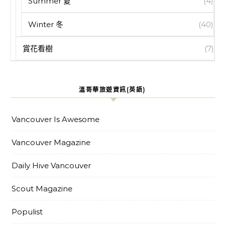
Summer 夏
(4)
Winter 冬
(40)
賞花看樹
(7)
溫哥華旅遊資訊(英語)
Vancouver Is Awesome
Vancouver Magazine
Daily Hive Vancouver
Scout Magazine
Populist