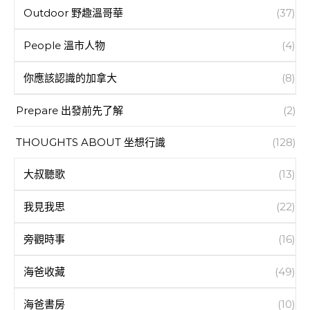
Outdoor 野趣溫哥華
(37)
People 溫市人物
(4)
你應該認識的加拿大
(8)
Prepare 出發前先了解
(2)
THOUGHTS ABOUT 坐想行識
(128)
大叔聽歌
(13)
我見我思
(22)
旁觀時事
(16)
海爸收藏
(49)
海爸書房
(10)