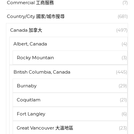
Commercial 工商服務
(7)
Country/City 國家/城市搜尋
(681)
Canada 加拿大
(497)
Albert, Canada
(4)
Rocky Mountain
(3)
British Columbia, Canada
(445)
Burnaby
(29)
Coquitlam
(21)
Fort Langley
(6)
Great Vancouver 大溫地區
(23)