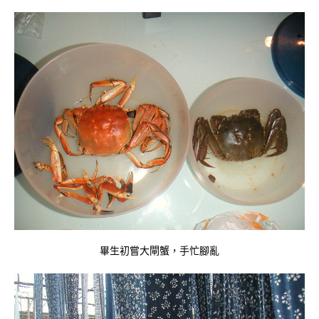
畢生初嘗大閘蟹，手忙腳亂