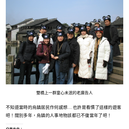
雙橋上一群童心未泯的老廣告人
不知道當時的烏鎮居民作何感想…. 也許是看慣了這樣的遊客
吧！闊別多年，烏鎮的人事地物該都已不復當年了吧！