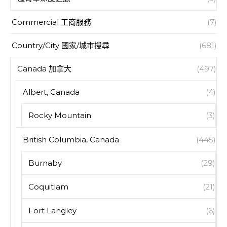
Commercial 工商服務
(7)
Country/City 國家/城市搜尋
(681)
Canada 加拿大
(497)
Albert, Canada
(4)
Rocky Mountain
(3)
British Columbia, Canada
(445)
Burnaby
(29)
Coquitlam
(21)
Fort Langley
(6)