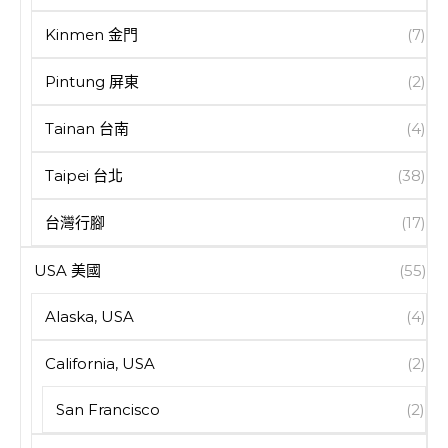
Kinmen 金門
(7)
Pintung 屏東
(2)
Tainan 台南
(4)
Taipei 台北
(38)
台灣行腳
(17)
USA 美國
(55)
Alaska, USA
(4)
California, USA
(2)
San Francisco
(2)