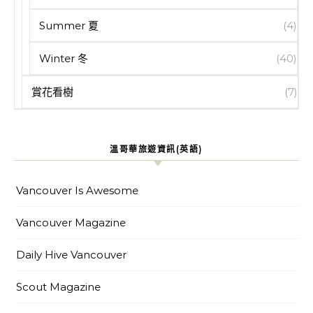
Summer 夏
(4)
Winter 冬
(40)
賞花看樹
(7)
溫哥華旅遊資訊(英語)
Vancouver Is Awesome
Vancouver Magazine
Daily Hive Vancouver
Scout Magazine