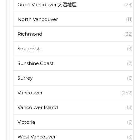
Great Vancouver 大溫地區
(23)
North Vancouver
(11)
Richmond
(32)
Squamish
(3)
Sunshine Coast
(7)
Surrey
(6)
Vancouver
(252)
Vancouver Island
(13)
Victoria
(6)
West Vancouver
(3)