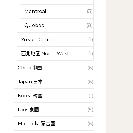
Montreal
(3)
Quebec
(8)
Yukon, Canada
(1)
西北地區 North West
(1)
China 中國
(6)
Japan 日本
(6)
Korea 韓國
(1)
Laos 寮國
(5)
Mongolia 蒙古國
(6)