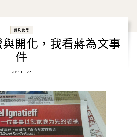
我見我思
野蠻與開化，我看蔣為文事
件
2011-05-27