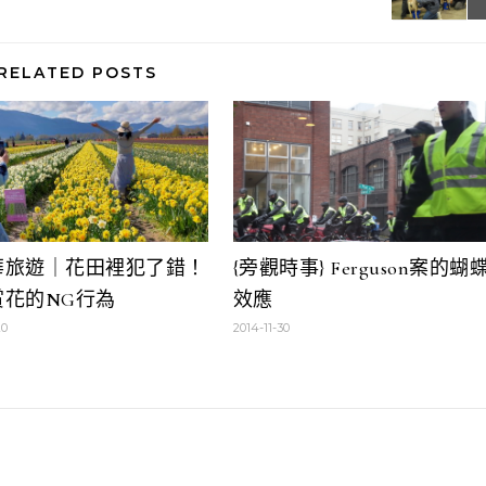
RELATED POSTS
華旅遊｜花田裡犯了錯！
{旁觀時事} Ferguson案的蝴
賞花的NG行為
效應
20
2014-11-30