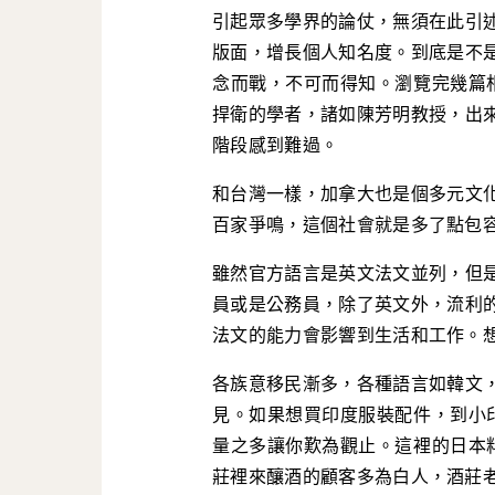
引起眾多學界的論仗，無須在此引
版面，增長個人知名度。到底是不
念而戰，不可而得知。瀏覽完幾篇相
捍衛的學者，諸如陳芳明教授，出
階段感到難過。
和台灣一樣，加拿大也是個多元文
百家爭鳴，這個社會就是多了點包
雖然官方語言是英文法文並列，但
員或是公務員，除了英文外，流利
法文的能力會影響到生活和工作。
各族意移民漸多，各種語言如韓文
見。如果想買印度服裝配件，到小印
量之多讓你歎為觀止。這裡的日本料
莊裡來釀酒的顧客多為白人，酒莊