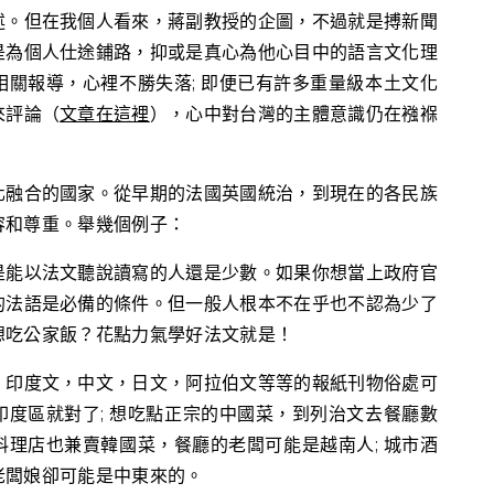
述。但在我個人看來，蔣副教授的企圖，不過就是搏新聞
是為個人仕途鋪路，抑或是真心為他心目中的語言文化理
關報導，心裡不勝失落; 即便已有許多重量級本土文化
來評論（
文章在這裡
），心中對台灣的主體意識仍在襁褓
化融合的國家。從早期的法國英國統治，到現在的各民族
容和尊重。舉幾個例子：
是能以法文聽說讀寫的人還是少數。如果你想當上政府官
的法語是必備的條件。但一般人根本不在乎也不認為少了
想吃公家飯？花點力氣學好法文就是！
，印度文，中文，日文，阿拉伯文等等的報紙刊物俗處可
度區就對了; 想吃點正宗的中國菜，到列治文去餐廳數
理店也兼賣韓國菜，餐廳的老闆可能是越南人; 城市酒
老闆娘卻可能是中東來的。