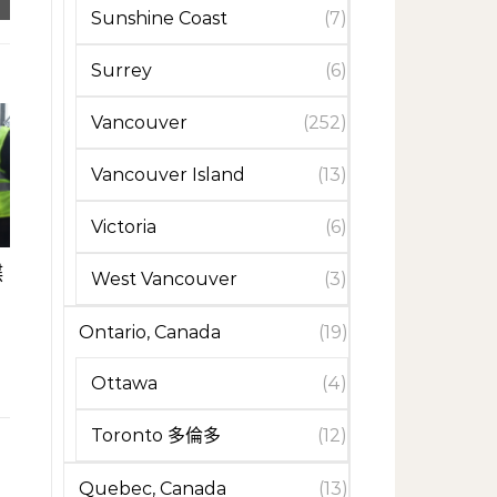
Sunshine Coast
(7)
Surrey
(6)
Vancouver
(252)
Vancouver Island
(13)
Victoria
(6)
蝶
West Vancouver
(3)
Ontario, Canada
(19)
Ottawa
(4)
Toronto 多倫多
(12)
Quebec, Canada
(13)