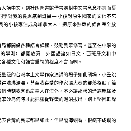
華人講中文，到社區圖書館借書還對中文書念念不忘而憂
同學對我的憂慮感到訝異— 小孩對原生國家的文化不忘
民的小孩專注成為加拿大人，把原來熟悉的語言完全放
育局都開設各種語言課程，鼓勵民眾修習。甚至在中學的
，類似台灣的學測）都開放第二外國語諸如日文，西班牙文和中
於各種文化和語言重視的程度不言而喻。
重量級的台灣本土文學作家演講的場子如此鬧場，小丑跳
變得沸沸湯湯，甚至我喜愛的作家張大春的部落格貼了篇
某個時刻我有點慶幸人在海外，不必讓那樣的煙霧塵蟎及
爾摩沙島何時才能把腳從野蠻的泥沼拔出，踏上堅固乾燥
代表台灣的民眾都是如此。但是隔海觀看，恨鐵不成鋼的