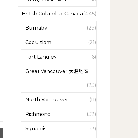
British Columbia, Canada
(445)
Burnaby
(29)
Coquitlam
(21)
Fort Langley
(6)
Great Vancouver 大溫地區
(23)
North Vancouver
(11)
Richmond
(32)
Squamish
(3)