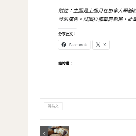
附註：主圖是上個月在加拿大舉辦
登的廣告。試圖拉攏華裔選民，此
分享此文：
Facebook
X
請按讚：
蔣為文