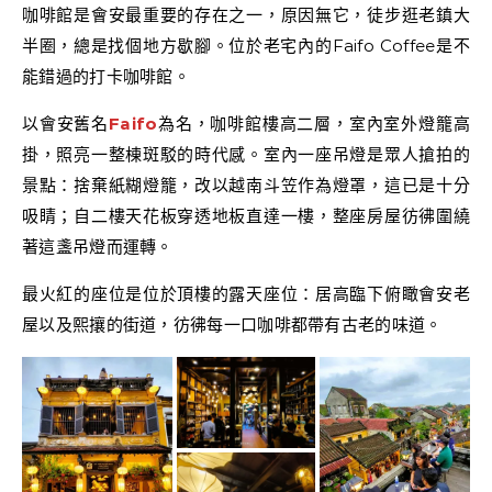
咖啡館是會安最重要的存在之一，原因無它，徒步逛老鎮大
半圈，總是找個地方歇腳。位於老宅內的Faifo Coffee是不
能錯過的打卡咖啡館。
以會安舊名
Faifo
為名，咖啡館樓高二層，室內室外燈籠高
掛，照亮一整棟斑駁的時代感。室內一座吊燈是眾人搶拍的
景點：捨棄紙糊燈籠，改以越南斗笠作為燈罩，這已是十分
吸睛；自二樓天花板穿透地板直達一樓，整座房屋彷彿圍繞
著這盞吊燈而運轉。
最火紅的座位是位於頂樓的露天座位：居高臨下俯瞰會安老
屋以及熙攘的街道，彷彿每一口咖啡都帶有古老的味道。