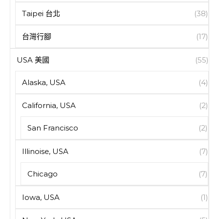
Taipei 台北
(38)
台灣行腳
(17)
USA 美國
(55)
Alaska, USA
(4)
California, USA
(2)
San Francisco
(2)
Illinoise, USA
(7)
Chicago
(7)
Iowa, USA
(1)