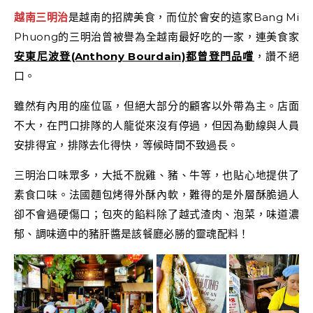
越南三明治
是越南的招牌美食，而位於會安的這家Bang Mi
Phuong的三明治曾被譽為全越南最好吃的一家，連美食家
安東尼波登(Anthony Bourdain)都曾登門品嚐
，讚不絕
口。
雖然有內用的座位區，但絕大部分的顧客以外帶為主。店面
不大，在門口排隊的人龍從來沒有停過，但因為動線與人員
安排得宜，排隊去化得快，等候時間不致過長。
三明治口味眾多，大抵不脫雞、豬、牛等，也貼心地提供了
素食口味。法國麵包烤得外酥內軟，難得的是外層酥脆過人
卻不會過硬傷口；包夾的餡料除了越式渣肉、泡菜，味道濃
郁、調味適中的豬肝醬是該餐廳必勝的靈魂配料！