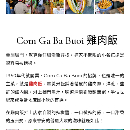
｜Com Ga Ba Buoi 雞肉飯
黃屋綠門，就算你仔細沿街尋找，這家不起眼的小餐館還是
很容易被錯過。
1950年代就開業，Com Ga Ba Buoi 的招牌，也是唯一的
主菜，就是
雞肉飯
。薑黃米飯鋪著帶皮的雞肉絲，洋蔥、些
許的雞內臟，淋上獨門醬汁，味道清淡卻後韻無窮，半個世
紀來成為當地庶民小吃的首選。
在雞肉飯拌上店家自製的辣椒醬，一口微辣的飯，一口甜香
的玉米奶，原來會安的普羅大眾的滋味就是如此！