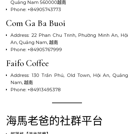
Quảng Nam 560000越南
Phone: +84905743773
Com Ga Ba Buoi
Address: 22 Phan Chu Trinh, Phường Minh An, Hội
An, Quảng Nam, 越南
Phone: +84905767999
Faifo Coffee
Address: 130 Trần Phú, Old Town, Hội An, Quảng
Nam, 越南
Phone: +84913495378
海馬老爸的社群平台