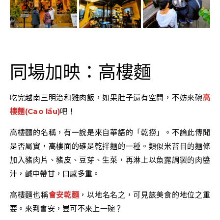
同場加映：高樓麵
吃完越南三明治和雞肉飯，如果肚子還有空間，不妨來碗
高
樓麵(Cao lầu)
吧！
高樓麵的名稱，有一說是來自華語的「乾撈」。不論此傳聞
是否屬實，高樓面的確是乾拌麵的一種。類似米苔目的麵條
加入豬肉片、豬皮、豆芽、生菜，再淋上以魚露調製的肉醬
汁，鹹中帶甘，口感多重。
高樓麵也稱
會安乾麵
，以地名名之，可見該美食的地位之重
要。來到會安，豈可不來上一碗？