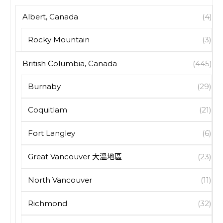
Albert, Canada
(4)
Rocky Mountain
(3)
British Columbia, Canada
(445)
Burnaby
(29)
Coquitlam
(21)
Fort Langley
(6)
Great Vancouver 大溫地區
(23)
North Vancouver
(11)
Richmond
(32)