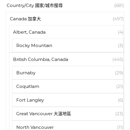
Country/City 國家/城市搜尋
(681)
Canada 加拿大
(497)
Albert, Canada
(4)
Rocky Mountain
(3)
British Columbia, Canada
(445)
Burnaby
(29)
Coquitlam
(21)
Fort Langley
(6)
Great Vancouver 大溫地區
(23)
North Vancouver
(11)