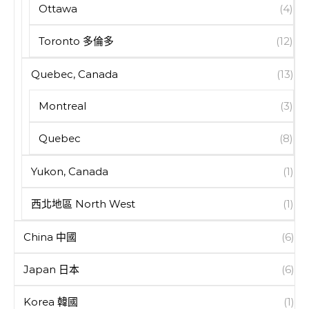
Ottawa
(4)
Toronto 多倫多
(12)
Quebec, Canada
(13)
Montreal
(3)
Quebec
(8)
Yukon, Canada
(1)
西北地區 North West
(1)
China 中國
(6)
Japan 日本
(6)
Korea 韓國
(1)