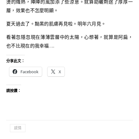
燙的熾熱，陣陣的風加添了些涼意。就算助曬劑途了厚厚一
層，效果也不怎麼明顯。
夏天過去了。黝黑的肌膚再見啦。明年六月見。
看著忽隱忽現在薄薄雲層中的太陽，心想著，就算是阿扁，
也不比現在的我幸福…..
分享此文：
Facebook
X
請按讚：
感情