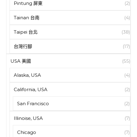
Pintung 屏東
(2)
Tainan 台南
(4)
Taipei 台北
(38)
台灣行腳
(17)
USA 美國
(55)
Alaska, USA
(4)
California, USA
(2)
San Francisco
(2)
Illinoise, USA
(7)
Chicago
(7)