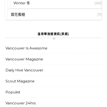
Winter 冬
(40)
賞花看樹
(7)
溫哥華旅遊資訊(英語)
Vancouver Is Awesome
Vancouver Magazine
Daily Hive Vancouver
Scout Magazine
Populist
Vancouver 24hrs