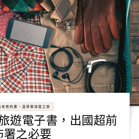
-
馬老爸的書
溫哥華深度之旅
旅遊電子書，出國超前
佈署之必要