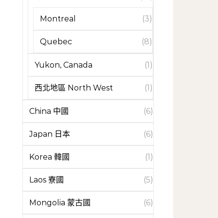
Montreal
(3)
Quebec
(8)
Yukon, Canada
(1)
西北地區 North West
(1)
China 中國
(6)
Japan 日本
(6)
Korea 韓國
(1)
Laos 寮國
(5)
Mongolia 蒙古國
(6)