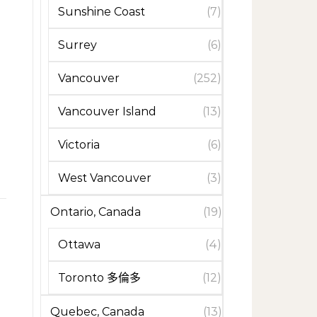
Sunshine Coast
(7)
Surrey
(6)
Vancouver
(252)
Vancouver Island
(13)
Victoria
(6)
West Vancouver
(3)
Ontario, Canada
(19)
Ottawa
(4)
Toronto 多倫多
(12)
Quebec, Canada
(13)