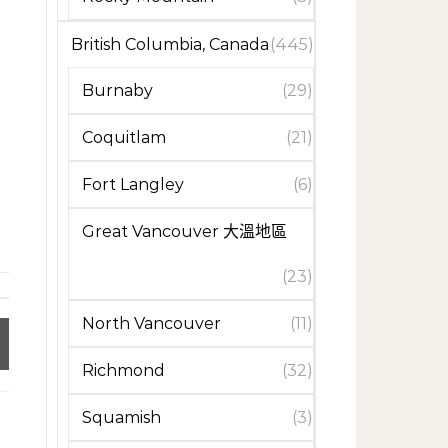
British Columbia, Canada
(445)
Burnaby
(29)
Coquitlam
(21)
Fort Langley
(6)
Great Vancouver 大溫地區
(23)
North Vancouver
(11)
Richmond
(32)
Squamish
(3)