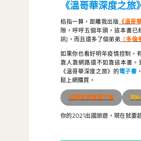
《溫哥華深度之旅
掐指一算，距離我出版
《溫哥
隙，呼呼五個年頭，這本書已
訊)，而且還多了個弟弟
《
多倫
如果你也看好明年疫情控制，
靠人靠網路還不如靠這本書。更
《溫哥華深度之旅》的
電子書
鬆
上網購買
。
到博客來買電子書
到K
你的2021出國旅遊，現在就要