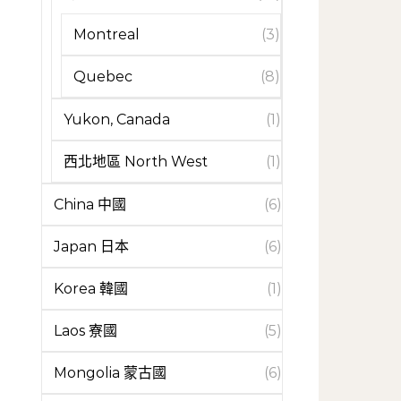
Montreal
(3)
Quebec
(8)
Yukon, Canada
(1)
西北地區 North West
(1)
China 中國
(6)
Japan 日本
(6)
Korea 韓國
(1)
Laos 寮國
(5)
Mongolia 蒙古國
(6)