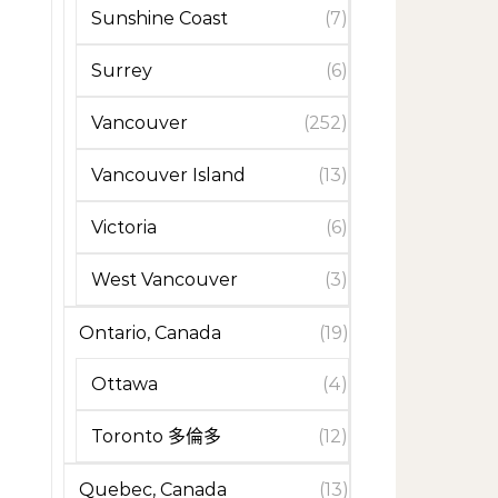
Sunshine Coast
(7)
Surrey
(6)
Vancouver
(252)
Vancouver Island
(13)
Victoria
(6)
West Vancouver
(3)
Ontario, Canada
(19)
Ottawa
(4)
Toronto 多倫多
(12)
Quebec, Canada
(13)