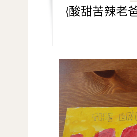
{酸甜苦辣老