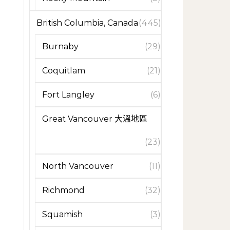
British Columbia, Canada
(445)
Burnaby
(29)
Coquitlam
(21)
Fort Langley
(6)
Great Vancouver 大溫地區
(23)
North Vancouver
(11)
Richmond
(32)
Squamish
(3)