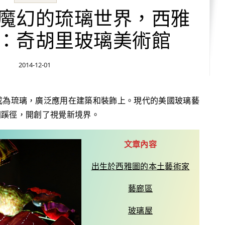
魔幻的琉璃世界，西雅
：奇胡里玻璃美術館
2014-12-01
術另闢蹊徑，開創了視覺新境界。
文章內容
出生於西雅圖的本土藝術家
藝廊區
玻璃屋