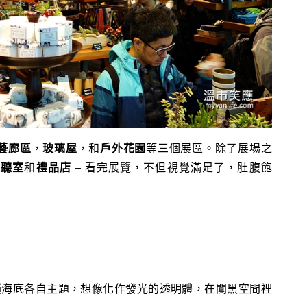
藝廊區
，
玻璃屋
，和
戶外花園
等三個展區。除了展場之
視聽室
和
禮品店
– 看完展覽，不但視覺滿足了，肚腹飽
巔海底各自主題，想像化作發光的透明體，在闃黑空間裡