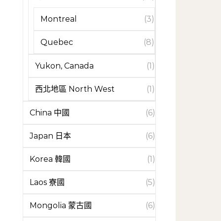
Montreal
(3)
Quebec
(8)
Yukon, Canada
(1)
西北地區 North West
(1)
China 中國
(6)
Japan 日本
(6)
Korea 韓國
(1)
Laos 寮國
(5)
Mongolia 蒙古國
(6)