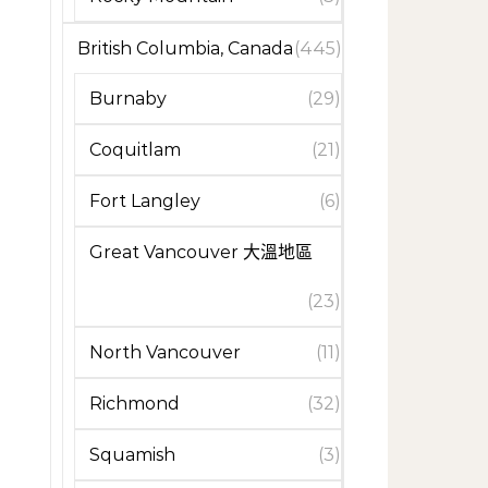
British Columbia, Canada
(445)
Burnaby
(29)
Coquitlam
(21)
Fort Langley
(6)
Great Vancouver 大溫地區
(23)
North Vancouver
(11)
Richmond
(32)
Squamish
(3)