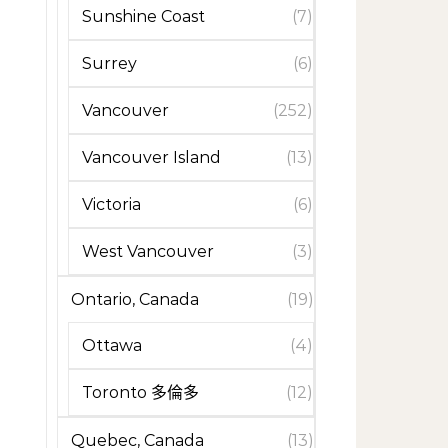
Sunshine Coast
(7)
Surrey
(6)
Vancouver
(252)
Vancouver Island
(13)
Victoria
(6)
West Vancouver
(3)
Ontario, Canada
(19)
Ottawa
(4)
Toronto 多倫多
(12)
Quebec, Canada
(13)