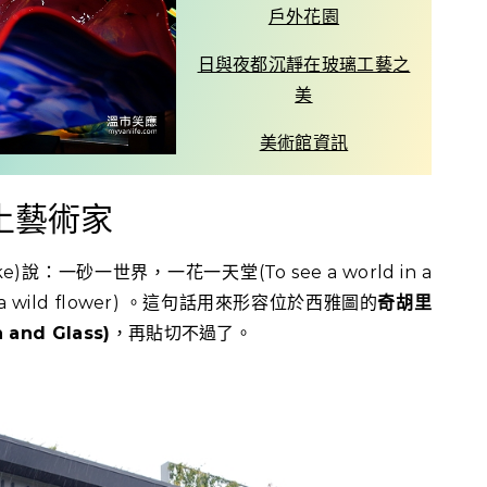
戶外花園
日與夜都沉靜在玻璃工藝之
美
美術館資訊
土藝術家
e)說：一砂一世界，一花一天堂(To see a world in a
en in a wild flower) 。這句話用來形容位於西雅圖的
奇胡里
and Glass)
，再貼切不過了。