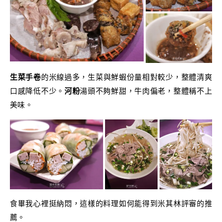
生菜手卷
的米線過多，生菜與鮮蝦份量相對較少，整體清爽
口感降低不少。
河粉
湯頭不夠鮮甜，牛肉偏老，整體稱不上
美味。
食畢我心裡挺納悶，這樣的料理如何能得到米其林評審的推
薦。