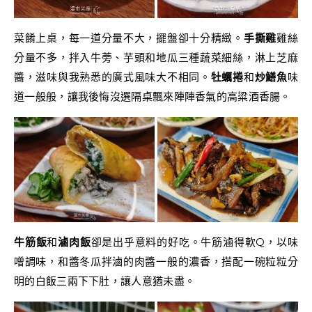
菜餚上桌，每一道分量不大，擺盤卻十分精緻。
手撕雞
雞絲
分量不多，拌入牛蒡、芋頭和地瓜三種蔬菜細絲，淋上芝麻
醬，滋味與我熟悉的廣式風味大不相同。
牡蠣捲
和
炒鱔魚
味
道一般般，讓我後悔沒選隔桌飄來陣陣香氣的高粱酒香腸。
牛筋飯
和
滷肉飯
卻是出乎意料的好吃。牛筋滷得軟Q，以味
噌調味，和醬冬瓜拌滷的肉醬一般的濃香，搭配一碗粒粒分
明的白飯三兩下下肚，讓人意猶未盡。