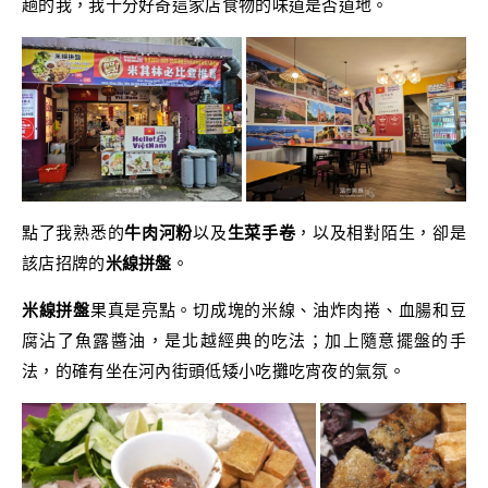
趟的我，我十分好奇這家店食物的味道是否道地。
點了我熟悉的
牛肉河粉
以及
生菜手卷
，以及相對陌生，卻是
該店招牌的
米線拼盤
。
米線拼盤
果真是亮點。切成塊的米線、油炸肉捲、血腸和豆
腐沾了魚露醬油，是北越經典的吃法；加上隨意擺盤的手
法，的確有坐在河內街頭低矮小吃攤吃宵夜的氣氛。