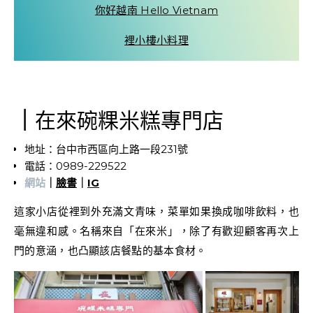
你好越南 Hello Vietnam
裡小樓小料理
｜
在來碗粿米糕專門店
地址：台中市西區向上路一段231號
電話：0989-229522
網站
｜
臉書
｜
IG
這家小店從裡到外充滿文青味，菜單如果換成咖啡飲料，也
毫無違和感。名稱來自「在來米」，除了有歡迎顧客再次上
門的意涵，也凸顯該店餐點的基本食材。