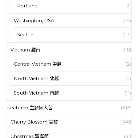
Portland
(2)
Washington, USA
(29)
Seattle
(27)
Vietnam 越南
(18)
Central Vietnam 中越
(2)
North Vietnam 北越
(4)
South Vietnam 南越
(11)
Featured 主題懶人包
(198)
Cherry Blossom 賞櫻
(40)
Christmas 聖誕節
(31)