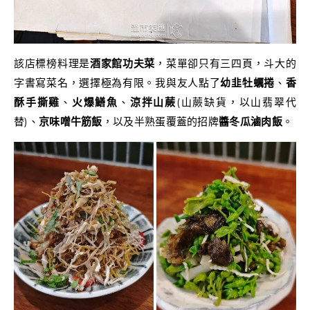
該店標榜料理是
酒家館功夫菜
，菜單卻只有三四頁，斗大的
字書寫菜名，選擇極為有限。我與友人點了
幼韭牡蠣捲
、
香
酥手撕雞
、
火爆鱔魚
、
涼拌山蕨
(山蕨缺貨，以山翡翠代
替)、
京味噌牛筋飯
，以及半熟蛋覆蓋的招牌
醬冬瓜滷肉飯
。