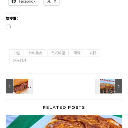
Facebook
X
請按讚：
正在載入...
北越
台中美食
台式料理
碗粿
米糕
越南料理
RELATED POSTS