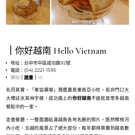
｜
你好越南 Hello Vietnam
地址：台中市中區成功路92號
電話：(04) 2221-1595
網站
｜
臉書
｜
IG
名符其實，「東協廣場」周遭盡是東南亞小吃。若非門口大
大標註米其林字樣，成功路上的
你好越南
不過就是眾多越南
餐館中的一家。
走進餐廳，一整面牆貼滿越南各地名勝的照片。既然標榜河
內小吃，北越的風景占了絕大部份。每年都得帶團到越南數