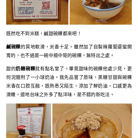
既然吃不到米糕，鹹甜碗粿都來吧！
鹹碗粿
的質地軟滑，米香十足。雖然加了自製辣蘿蔔還蠻開
胃的，也不過是一碗中規中矩的碗粿，無特出之處。
甜的
奶糖碗粿
就有點名堂了。畢竟甜味的碗粿他處少見，更
何況隨附了一小球奶油。我先品嘗了原味，黑糖甘甜與碗粿
米香在口腔互融，既熟悉又陌生。添加了鮮奶油，口感更為
滑嫩，道地台味之外多了點洋味，是不錯的新吃法。