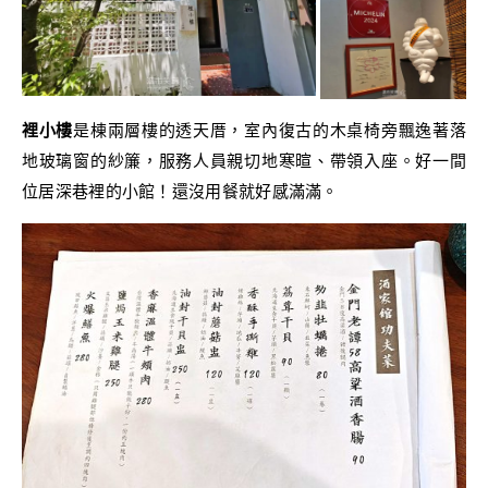
裡小樓
是棟兩層樓的透天厝，室內復古的木桌椅旁飄逸著落
地玻璃窗的紗簾，服務人員親切地寒暄、帶領入座。好一間
位居深巷裡的小館！還沒用餐就好感滿滿。