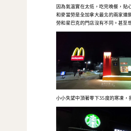
因為氣溫實在太低，吃完晚餐，貼
和麥當勞是全加拿大最北的兩家連
勞和星巴克的門店沒有不同。甚至
小小失望中頂著零下35度的寒凍，