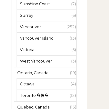
Sunshine Coast
(7)
Surrey
(6)
Vancouver
(252)
Vancouver Island
(13)
Victoria
(6)
West Vancouver
(3)
Ontario, Canada
(19)
Ottawa
(4)
Toronto 多倫多
(12)
Quebec, Canada
(13)