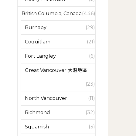
British Columbia, Canada
(446)
Burnaby
(29)
Coquitlam
(21)
Fort Langley
(6)
Great Vancouver 大溫地區
(23)
North Vancouver
(11)
Richmond
(32)
Squamish
(3)