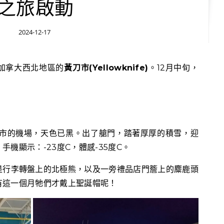
之旅啟動
2024-12-17
是加拿大西北地區的
黃刀市(Yellowknife)
。12月中旬，
刀市的機場，天色已黑。出了艙門，踏著厚厚的積雪，迎
機顯示：-23度C，體感-35度C。
是行李轉盤上的北極熊，以及一旁禮品店門簷上的麋鹿頭
有這一個月牠們才戴上聖誕帽呢！