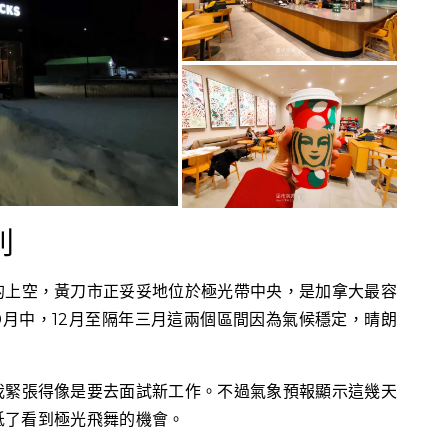
利
的上空，黃刀市正妥妥地位於極光帶中央，是加拿大最容
0月中，12月至隔年三月這兩個區間因為氣候穩定，晴朗
我緊張得像是要去面試新工作。不過氣象預報顯示這幾天
低了看到極光飛舞的機會。