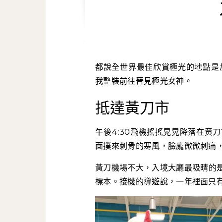
都說全世界最佳欣賞極光的地點
我整裝前往晉見極光女神。
抵達黃刀市
午後4:30飛機搖搖晃晃降落在黃
面撲來刺骨的寒風，臉龐微微刺痛，手
黃刀機場不大，入境大廳最吸睛的
標本。接機的導遊說，一年裡面只