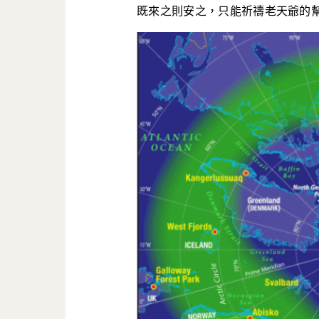
既來之則安之，只能祈禱老天爺的幫