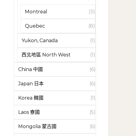
Montreal
(3)
Quebec
(8)
Yukon, Canada
(1)
西北地區 North West
(1)
China 中國
(6)
Japan 日本
(6)
Korea 韓國
(1)
Laos 寮國
(5)
Mongolia 蒙古國
(6)