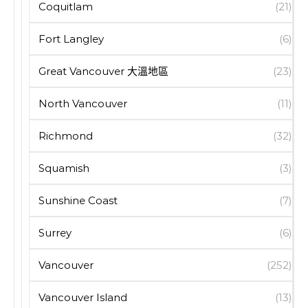
Coquitlam
(21)
Fort Langley
(6)
Great Vancouver 大溫地區
(23)
North Vancouver
(11)
Richmond
(32)
Squamish
(3)
Sunshine Coast
(7)
Surrey
(6)
Vancouver
(252)
Vancouver Island
(13)