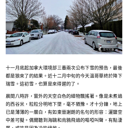
十一月底起加拿大環境部三番兩次公布下雪的預告，最後
都是狼來了的結果。近十二月中旬的今天溫哥華終於降下
瑞雪。這初雪，也算是來得遲的了。
晨間八時許，窗外的天空白色的細物飄搖著。像是未煮過
的西谷米，粒粒分明地下墜，毫不猶豫。才十分鐘，地上
已是薄薄的一層白，有如東晉謝朗的名句的形容：灑鹽空
中差可擬。偶爾聽到海鷗和烏鴉飛過的嘔啞叫聲，有點淒