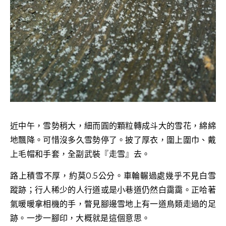
近中午，雪勢稍大，細而圓的顆粒轉成斗大的
雪花，綿綿
地飄降。可惜沒多久雪勢停了。披了厚衣，圍上圍巾、戴
上毛帽和手套，全副武裝『走雪』去。
路上積雪不厚，約莫0.5公分。車輪輾過處幾乎不見白雪
蹤跡；行人稀少的人行道或是小巷道仍然白靄靄。正哈著
氣暖暖拿相機的手，瞥見腳邊雪地上有一道鳥類走過的足
跡。一步一腳印，大概就是這個意思。