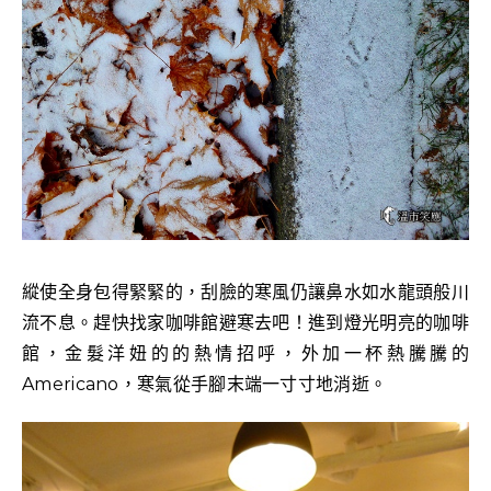
縱使全身包得緊緊的，刮臉的寒風仍讓鼻水如水龍頭般川
流不息。趕快找家咖啡館避寒去吧！進到燈光明亮的咖啡
館，金髮洋妞的的熱情招呼，外加一杯熱騰騰的
Americano，寒氣從手腳末端一寸寸地消逝。