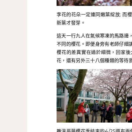
李花的花朵一定連同嫩葉綻放; 而
新葉才發芽。
這天一行九人在氣候寒凍的馬路邊
不同的櫻花。即便身旁有老師仔細
櫻花的差異實在過於細微，回家後
花，還有另外三十八個種類的等待
離溫哥華櫻花季結束的4/25還有