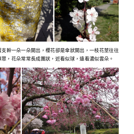
著支幹一朵一朵開出，櫻花卻是傘狀開出，一枝花莖往往
夥眾，花朵常常長成團狀，近看似球，遠看濃似雲朵。