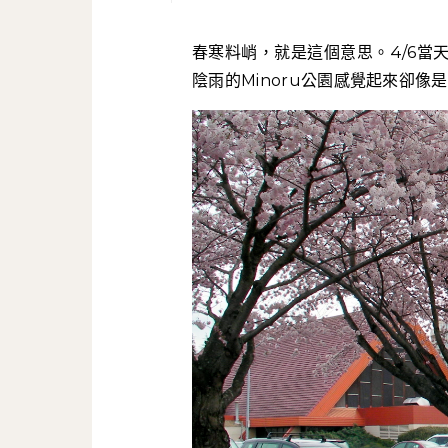
春寒料峭，就是這個意思。4/6當天氣溫低至七度，列治文平原的地形讓勁風肆虐地吹著，
陰雨的Minoru公園感覺起來卻