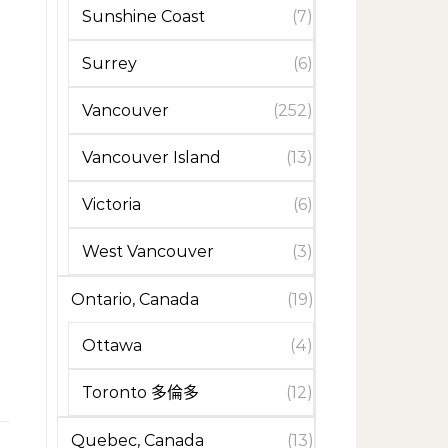
Sunshine Coast
(7)
Surrey
(6)
Vancouver
(252)
Vancouver Island
(13)
Victoria
(6)
West Vancouver
(3)
Ontario, Canada
(19)
Ottawa
(4)
Toronto 多倫多
(12)
Quebec, Canada
(13)