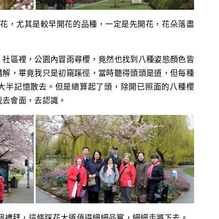
櫻花，尤其是較早開花的品種，一定是先開花，花朵落盡
，社區裡，公園內冒雨尋櫻，竟然也找到八種姿態顏色皆
講解，畢竟我只是初窺蹊徑，當時聽得頭頭是道，但每種
大半記憶散去。但是總算起了頭，除開已照面的八種櫻
我去會面，去認識。
兩個禮拜，這條踩花大道值得細細品嘗，細細走將下去。