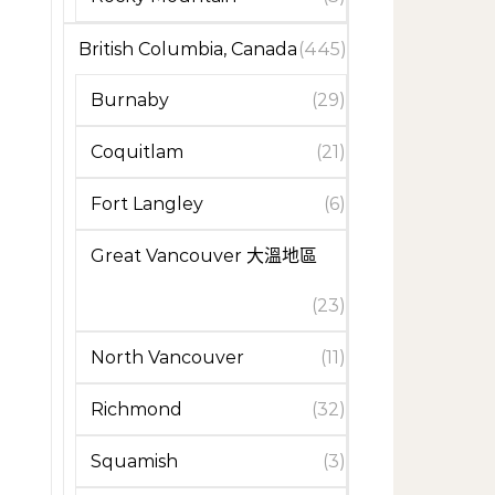
British Columbia, Canada
(445)
Burnaby
(29)
Coquitlam
(21)
Fort Langley
(6)
Great Vancouver 大溫地區
(23)
North Vancouver
(11)
Richmond
(32)
Squamish
(3)