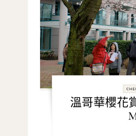
CHE
溫哥華櫻花賞
M