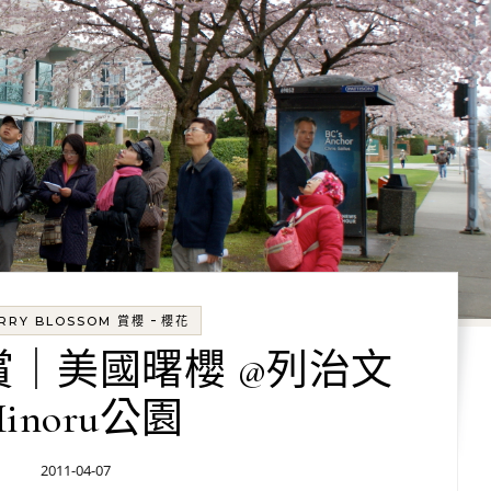
-
RRY BLOSSOM 賞櫻
櫻花
｜美國曙櫻 @列治文
inoru公園
2011-04-07