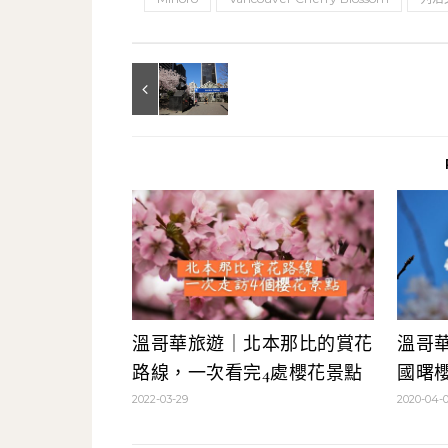
溫哥華旅遊｜北本那比的賞花
溫哥
路線，一次看完4處櫻花景點
國曙櫻 
2022-03-29
2020-04-