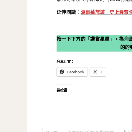
延伸閱讀：
溫哥華旅遊｜史上最齊
按一下下方的「讚賞星星」，為海
的的
分享此文：
Facebook
X
請按讚：
Minoro
Vancouver Cherry Blossom
列治