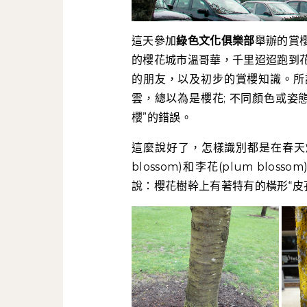
這天參加
綠色文化俱樂部
舉辦的賞
的櫻花城市溫哥華，千里迢迢跑到
的朋友，以及初步的賞櫻知識。所
雲，總以為是櫻花; 不同顏色或姿
櫻”的錯誤。
這麼說好了，怎樣識別都是在春天爆
blossom)和李花(plum b
說：櫻花樹幹上有著特有的橫形“皮