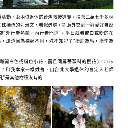
櫻活動，由兩位退休的台灣教授導覽。捨棄三萬七千多棵
花株稀疏的列治文，看似愚昧，卻意外交到一群愛好自然
謂“外行看熱鬧，內行看門道”，平日縱看或白或粉的花
態，還道因為種類不同，殊不知犯了“指鹿為馬，指李為
開白色或粉色小花，而且同屬薔薇科的櫻花(cherry
lossom)？和我本家一樣姓曹，自台北大學退休的曹定人老師
孔”是其他樹種沒有的。