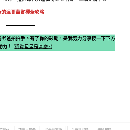
全的溫哥華賞櫻全攻略
馬老爸拍拍手。有了你的鼓勵，是我努力分享按一下下方
動力！
(
讚賞星星是甚麼?
)
文櫻花
加拿大旅遊
溫哥華旅遊
溫哥華賞櫻
美國曙櫻