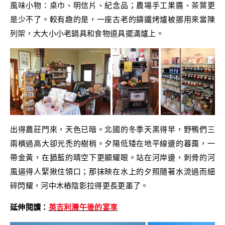
風味小物：桌巾、明信片、紀念品；農場手工果醬、茶葉更
是少不了。較有趣的是，一座古老的鑄鐵烤爐被挪用來當陳
列架，大大小小老鍋具和食物道具擺滿爐上。
出得農莊門來，天色已暗。北國的冬季天黑得早，野鴨們三
兩橫過高大卻光禿的樹梢。夕陽低矮在地平線邊的暮靄，一
帶金黃，在猶藍的晴空下更顯耀眼。站在河岸邊，刺骨的河
風逼得人緊揪住領口；那抹映在水上的夕照隨著水流過而細
碎閃耀，河中木樁陰影拉得更長更墨了。
延伸閱讀：
英吉利灣午後的宴享