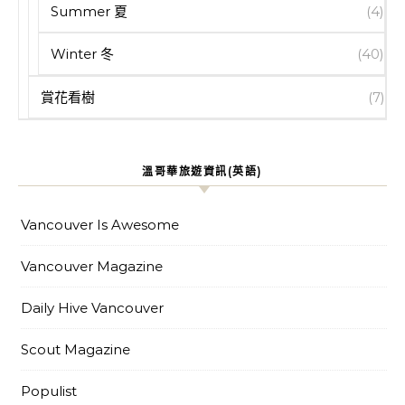
Summer 夏
(4)
Winter 冬
(40)
賞花看樹
(7)
溫哥華旅遊資訊(英語)
Vancouver Is Awesome
Vancouver Magazine
Daily Hive Vancouver
Scout Magazine
Populist