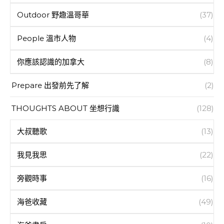
Outdoor 野趣溫哥華
(37)
People 溫市人物
(4)
你應該認識的加拿大
(8)
Prepare 出發前先了解
(2)
THOUGHTS ABOUT 坐想行識
(128)
大叔聽歌
(13)
我見我思
(22)
旁觀時事
(16)
海爸收藏
(49)