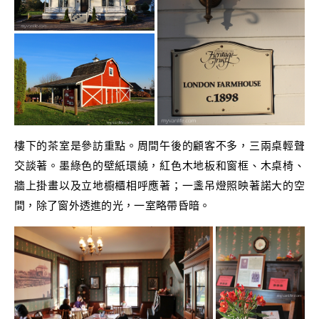
樓下的茶室是參訪重點。周間午後的顧客不多，三兩桌輕聲
交談著。墨綠色的壁紙環繞，紅色木地板和窗框、木桌椅、
牆上掛畫以及立地櫥櫃相呼應著；一盞吊燈照映著諾大的空
間，除了窗外透進的光，一室略帶昏暗。