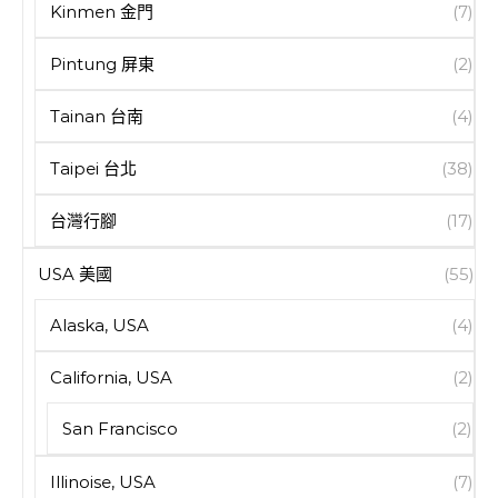
Kinmen 金門
(7)
Pintung 屏東
(2)
Tainan 台南
(4)
Taipei 台北
(38)
台灣行腳
(17)
USA 美國
(55)
Alaska, USA
(4)
California, USA
(2)
San Francisco
(2)
Illinoise, USA
(7)