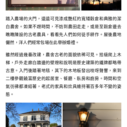
踏入農場的大門，遠遠可見漆成艷紅的寬矮穀倉和典雅的潔
白農舍。如果不趕時間，不妨到農田走走，或是至穀倉邊去
瞧瞧陳設的古老農具，看看先人們如何徒手耕作。屋後農地
儼然，洋人們經常包場在此舉辦婚禮。
雖然經過幾番改建，農舍古老的面貌依稀可見。拾級爬上木
梯，戶外走廊白牆邊的壁燈和說明是歷史建築的鐵牌都略帶
古意。入門後踏著地毯，其下的木地板發出吱呀聲響，來到
二樓參觀饒富歷史的起居室、餐廳、臥房和廚房。時間和空
氣彷彿都凍結著，老式的家具和炊具維持著百多年不變的姿
態。