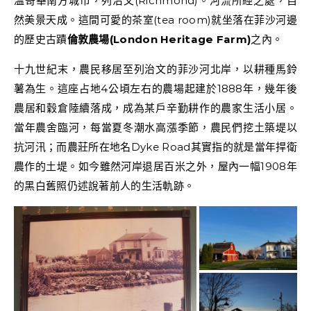
溫哥華南方城市，列治文(Richmond)。河流所經之處，自
然美景天成。這間可愛的茶室(tea room)就坐落在菲沙河邊
的歷史古蹟
倫敦農場(London Heritage Farm)
之內。
十九世紀末，農民移居至列治文的菲沙河北岸，以耕種馬鈴
薯為生。這座占地4公頃左右的農場起建於1888年，幾年後
農居和穀倉陸續落成，成為某戶辛勤耕作的農家生活小居。
當年農舍臨河，每當夏冬潮水高漲季節，農民們挖土築堤以
抗河汛；而農莊所在地名Dyke Road其實指的就是當年捍衛
農作的土堤。如今雖然河岸退居百米之外，屋內一幅1908年
的黑白舊照仍述說著前人的生活軌跡。