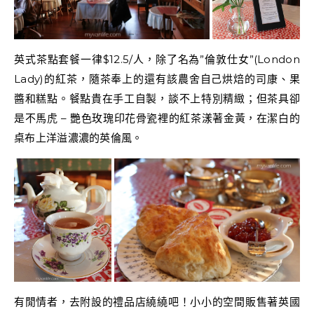
英式茶點套餐一律$12.5/人，除了名為”倫敦仕女”(London
Lady)的紅茶，隨茶奉上的還有該農舍自己烘焙的司康、果
醬和糕點。餐點貴在手工自製，談不上特別精緻；但茶具卻
是不馬虎 – 艷色玫瑰印花骨瓷裡的紅茶漾著金黃，在潔白的
桌布上洋溢濃濃的英倫風。
有閒情者，去附設的禮品店繞繞吧！小小的空間販售著英國