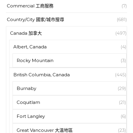
Commercial 工商服務
(7)
Country/City 國家/城市搜尋
(681)
Canada 加拿大
(497)
Albert, Canada
(4)
Rocky Mountain
(3)
British Columbia, Canada
(445)
Burnaby
(29)
Coquitlam
(21)
Fort Langley
(6)
Great Vancouver 大溫地區
(23)