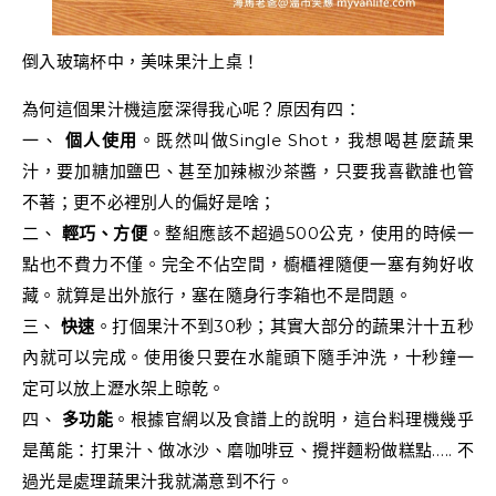
倒入玻璃杯中，美味果汁上桌！
為何這個果汁機這麼深得我心呢？原因有四：
一、
個人使用
。既然叫做Single Shot，我想喝甚麼蔬果
汁，要加糖加鹽巴、甚至加辣椒沙茶醬，只要我喜歡誰也管
不著；更不必裡別人的偏好是啥；
二、
輕巧、方便
。整組應該不超過500公克，使用的時候一
點也不費力不僅。完全不佔空間，櫥櫃裡隨便一塞有夠好收
藏。就算是出外旅行，塞在隨身行李箱也不是問題。
三、
快速
。打個果汁不到30秒；其實大部分的蔬果汁十五秒
內就可以完成。使用後只要在水龍頭下隨手沖洗，十秒鐘一
定可以放上瀝水架上晾乾。
四、
多功能
。根據官網以及食譜上的說明，這台料理機幾乎
是萬能：打果汁、做冰沙、磨咖啡豆、攪拌麵粉做糕點….. 不
過光是處理蔬果汁我就滿意到不行。