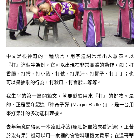
中文是很神奇的一種語言，用字遣詞常常出人意表。以
『打』這個字為例，它可以出現在非常實體的動作，如：打
香腸、打掃、打小孩、打仗、打果汁、打擺子、打丁丁；也
可以是抽象的行為，打秋風、打官腔….等等。
我生平的第一篇開箱文，就要獻給用來『打』的好物。是
的，正是要介紹這『神奇子彈 (Magic Bullet)』，是一台用
來打果汁的多功能料理機。
去年無意間得到一本瘦肚秘笈(瘦肚計畫始末
看這邊
)，正苦
於沒有果汁機可以用—家裡的食物料理機太費事；在溫哥華