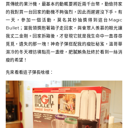
買傳統的果汁機，最基本的動輒要將近兩千台幣，勤儉持家
的我對買一台回家的動機不夠強烈，因此而遲遲沒下手。有
一天，參加一個活動，莫名其妙抽獎得到這台Magic
Bullet；當我領獎抱著箱子走回家，與會眾人羨慕的眼光讓
我丈二金剛。回家拆箱後，才發現它就是我生命中一直尋尋
覓覓，遺失的那一塊！神奇子彈搭配我的瘦肚秘笈，溫哥華
濕冷的冬天裡彷彿點亮一盞燈，肥膩鮪魚肚終於看到一絲消
瘦的希望！
先來看看這子彈長啥樣：