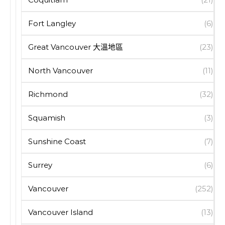
Fort Langley
(6)
Great Vancouver 大溫地區
(23)
North Vancouver
(11)
Richmond
(32)
Squamish
(3)
Sunshine Coast
(7)
Surrey
(6)
Vancouver
(252)
Vancouver Island
(13)