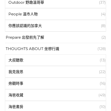
Outdoor 野趣溫哥華
(37)
People 溫市人物
(4)
你應該認識的加拿大
(8)
Prepare 出發前先了解
(2)
THOUGHTS ABOUT 坐想行識
(128)
大叔聽歌
(13)
我見我思
(22)
旁觀時事
(16)
海爸收藏
(49)
海爸書房
(10)