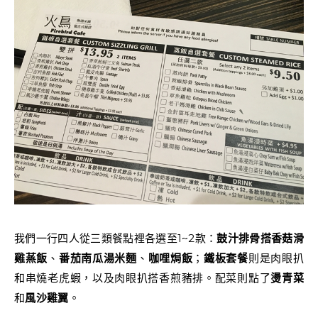
我們一行四人從三類餐點裡各選至1~2款：
鼓汁排骨搭香菇滑
雞蒸飯
、
番茄南瓜湯米麵
、
咖哩焗飯
；
鐵板套餐
則是肉眼扒
和串燒老虎蝦，以及肉眼扒搭香煎豬排。配菜則點了
燙青菜
和
風沙雞翼
。