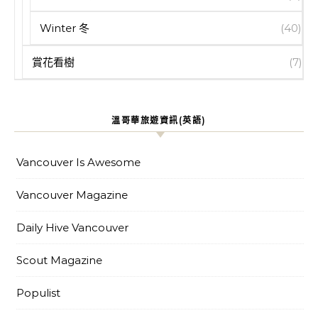
Winter 冬
(40)
賞花看樹
(7)
溫哥華旅遊資訊(英語)
Vancouver Is Awesome
Vancouver Magazine
Daily Hive Vancouver
Scout Magazine
Populist