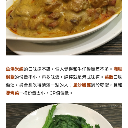
魚湯米線
的口味還不錯，個人覺得和牛仔餐廳差不多。
咖哩
焗飯
的份量不小，料多味濃，純粹就是港式味道。
蒸飯
口味
偏淡，適合想吃得清淡一點的人；
風沙雞翼
過於乾澀，且和
燙青菜
一樣份量太小，CP值偏低。