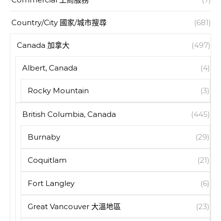
Country/City 國家/城市搜尋
(681)
Canada 加拿大
(497)
Albert, Canada
(4)
Rocky Mountain
(3)
British Columbia, Canada
(445)
Burnaby
(29)
Coquitlam
(21)
Fort Langley
(6)
Great Vancouver 大溫地區
(23)