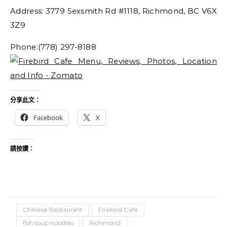
Address: 3779 Sexsmith Rd #1118, Richmond, BC V6X
3Z9
Phone:(778) 297-8188
分享此文：
Facebook
X
請按讚：
Chinese Restaurant
Firebird Cafe
fish soup noodles
Richmond