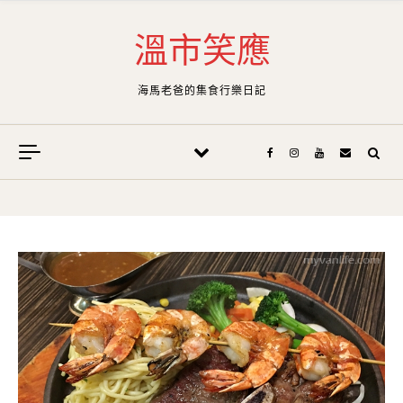
Skip to content
溫市笑應
海馬老爸的集食行樂日記