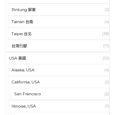
Pintung 屏東
(2)
Tainan 台南
(4)
Taipei 台北
(38)
台灣行腳
(17)
USA 美國
(55)
Alaska, USA
(4)
California, USA
(2)
San Francisco
(2)
Illinoise, USA
(7)