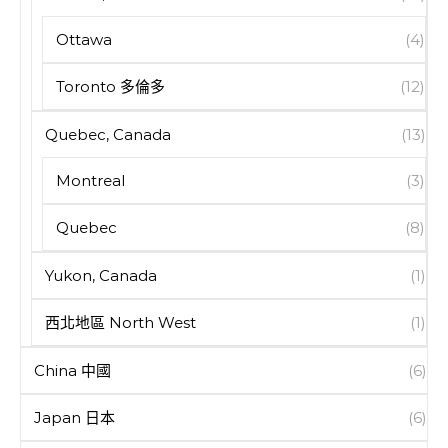
Ottawa
(4)
Toronto 多倫多
(12)
Quebec, Canada
(13)
Montreal
(3)
Quebec
(8)
Yukon, Canada
(1)
西北地區 North West
(1)
China 中國
(6)
Japan 日本
(6)