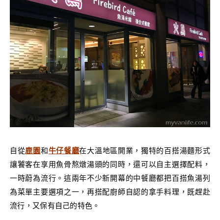
自從
鹿園
和
牛仔餐廳
在大溫地區開業，獨特的百搭湯麵形式
讓饕客在享用魚骨熬燉湯頭的同時，還可以自主選擇配料，
一時蔚為流行。這兩年不少新開幕的中餐廳都把百搭魚湯列
為菜單主要選項之一，再搭配廚師自認的拿手料理，既趕赴
流行，又保有自己的特色。