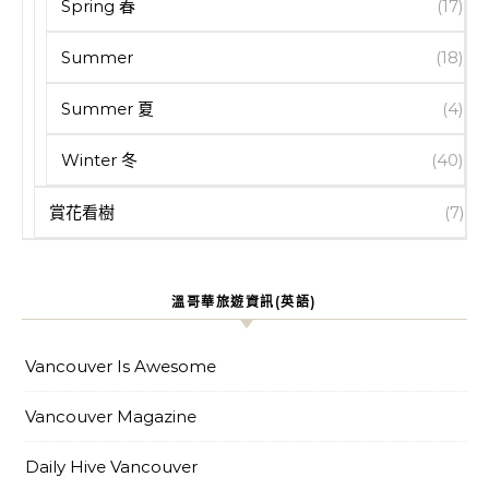
Spring 春
(17)
Summer
(18)
Summer 夏
(4)
Winter 冬
(40)
賞花看樹
(7)
溫哥華旅遊資訊(英語)
Vancouver Is Awesome
Vancouver Magazine
Daily Hive Vancouver