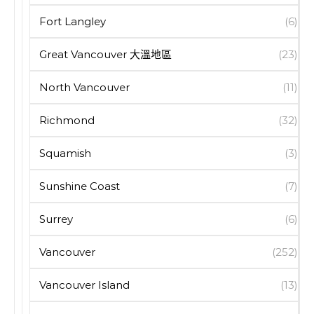
Fort Langley
(6)
Great Vancouver 大溫地區
(23)
North Vancouver
(11)
Richmond
(32)
Squamish
(3)
Sunshine Coast
(7)
Surrey
(6)
Vancouver
(252)
Vancouver Island
(13)